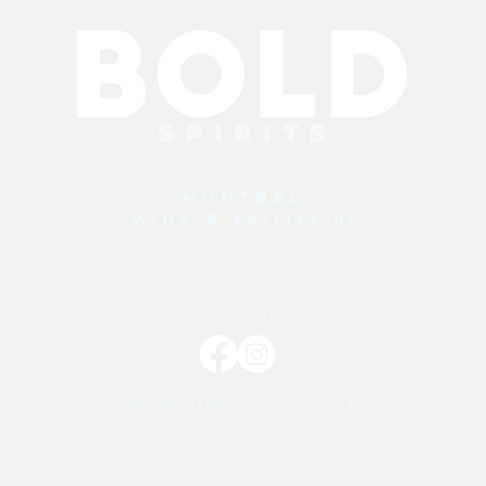
A division of
MONTBEL
wine & spirits
I n c
info@montbel
.ca
© 2026 MONTBEL Wine and Spirits Inc.