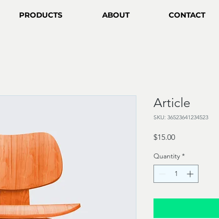
PRODUCTS
ABOUT
CONTACT
Article
SKU: 36523641234523
Price
$15.00
Quantity
*