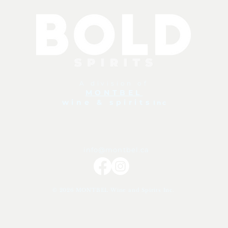
A division of
MONTBEL
wine & spirits
I n c
info@montbel
.ca
© 2026 MONTBEL Wine and Spirits Inc.